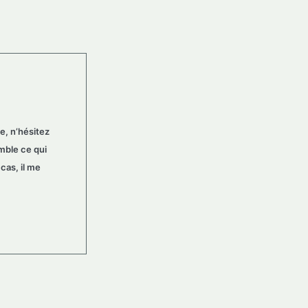
e, n’hésitez
mble ce qui
 cas, il me