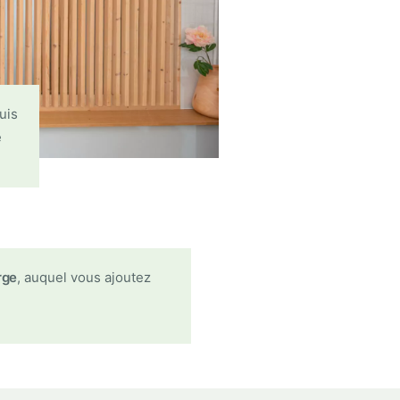
uis
é
rge
, auquel vous ajoutez