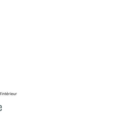
IONS
PROJETS RÉALISÉS
PARUTIONS
intérieur
e