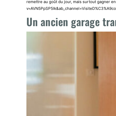
remettre au goût du jour, mais surtout gagner e
v=AVN5PpSP5Ik&ab_channel=VisiteD%C3%A9co Conf
Un ancien garage tra